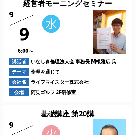
経営者モーニングセミナー
9
9
6:00～
講話者
いなしき倫理法人会 事務長 関根雅広 氏
テーマ
倫理を通じて
会社名
ライフマイスター株式会社
会場
阿見ゴルフ 2F研修室
基礎講座 第20講
9