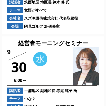
講話者
筑西地区 地区長 鈴木 修 氏
テーマ
覚悟がすべて
会社名
スズキ設備株式会社 代表取締役
会場
阿見ゴルフ 2F研修室
経営者モーニングセミナー
9
30
6:00～
講話者
土浦地区 副地区長 赤尾 純子 氏
テーマ
つなぐ