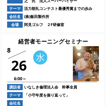
之 氏 法人スーパーバイザー
テーマ
活力朝礼コンテスト最優秀賞までの歩み
会社名
(株)飯田製作所
会場
阿見ゴルフ ２F研修室
経営者モーニングセミナー
8
26
6:00～
講話者
いなしき倫理法人会 幹事全員
テーマ
「小守年度を振り返って」
会社名