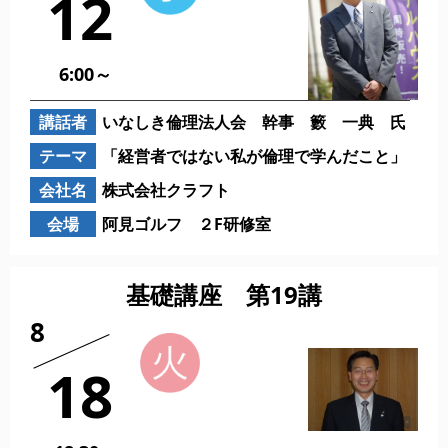
12
6:00～
講話者
いなしき倫理法人会 幹事 籔 一典 氏
テーマ
「経営者ではない私が倫理で学んだこと」
会社名
株式会社クラフト
会場
阿見ゴルフ ２F研修室
基礎講座 第19講
8
18