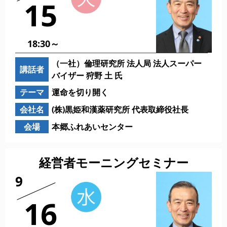
15
18:30～
（一社）倫理研究所 法人局 法人スーパー
講話者
バイザー 狩野 土 氏
テーマ
運命を切り開く
会社名
(株)黒姫和漢薬研究所 代表取締役社長
会場
本郷ふれあいセンター
経営者モーニングセミナー
9
16