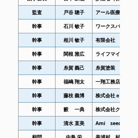
監査
戸谷 聰子
アール医療福祉専
幹事
石川 敏子
ワークスバナ
幹事
相川 敏子
有限会社 相企画
幹事
関根 雅広
ライフマイスタ＝
幹事
糸賀 義己
糸賀塗装
幹事
福嶋 翔太
一翔工務店
幹事
藤枝 義博
株式会社ｅｆ．ｍ
幹事
籔 一典
株式会社クラフト
幹事
清水 直美
Ami seed
顧問
中島 栄
美浦村 村長