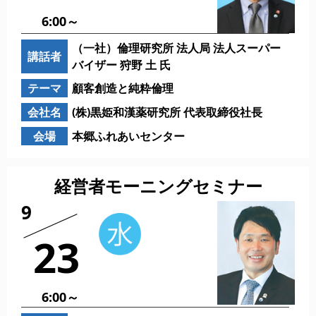
6:00～
（一社）倫理研究所 法人局 法人スーパー
講話者
バイザー 狩野 土 氏
テーマ
顧客創造と純粋倫理
会社名
(株)黒姫和漢薬研究所 代表取締役社長
会場
本郷ふれあいセンター
経営者モーニングセミナー
9
23
6:00～