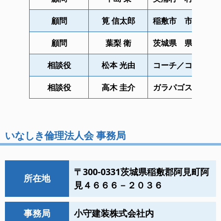
顧問
筧 信太郎
稲敷市 市長
顧問
葉梨 衛
茨城県 県議会議
相談役
松本 光由
コーチ／コンサル
相談役
高木 圭介
ガラパゴス工房
いなしき倫理法人会 事務局
〒300-0331茨城県稲敷郡阿見町阿
所在地
見４６６６－２０３６
事務局
小守建装株式会社内