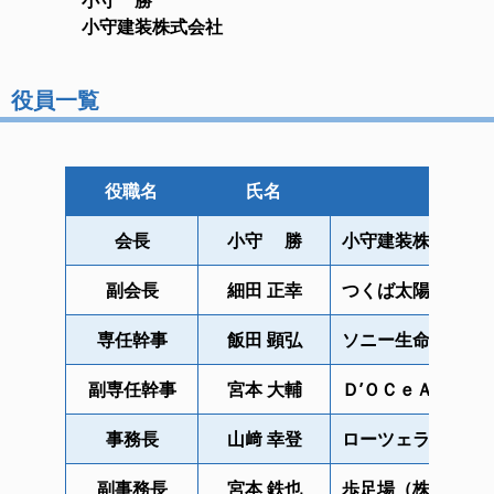
小守 勝
小守建装株式会社
役員一覧
役職名
氏名
会長
小守 勝
小守建装株式会社
副会長
細田 正幸
つくば太陽エネル
専任幹事
飯田 顕弘
ソニー生命保険 
副専任幹事
宮本 大輔
Ｄ’ＯＣｅＡＮ
事務長
山﨑 幸登
ローツェライフサ
副事務長
宮本 鉄也
歩足場（株）