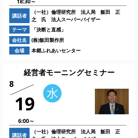
18:30～
（一社）倫理研究所 法人局 飯田 正
講話者
之 氏 法人スーパーバイザー
テーマ
「決断と直感」
会社名
(株)飯田製作所
会場
本郷ふれあいセンター
経営者モーニングセミナー
8
19
6:00～
（一社）倫理研究所 法人局 飯田 正
講話者