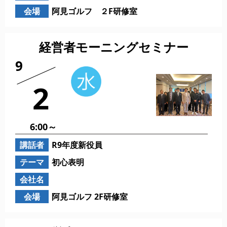
会場
阿見ゴルフ ２F研修室
経営者モーニングセミナー
9
2
6:00～
講話者
R9年度新役員
テーマ
初心表明
会社名
会場
阿見ゴルフ 2F研修室