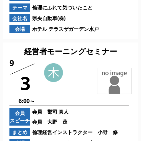
テーマ
倫理にふれて気づいたこと
会社名
県央自動車(株)
会場
ホテル テラスザガーデン水戸
経営者モーニングセミナー
9
3
6:00～
会員 郡司 真人
会員
スピーチ
会員 大野 茂
まとめ
倫理経営インストラクター 小野 修