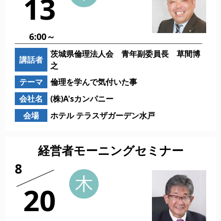
13
6:00～
茨城県倫理法人会 青年副委員長 草間博
講話者
之
テーマ
倫理を学んで気付いた事
会社名
(株)A'sカンパニー
会場
ホテル テラスザガーデン水戸
経営者モーニングセミナー
8
20