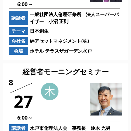
6:00～
一般社団法人倫理研修所 法人スーパーバ
講話者
イザー 小沼 正則
テーマ
日本創生
会社名
絆アセットマネジメント(株)
会場
ホテル テラスザガーデン水戸
経営者モーニングセミナー
8
27
6:00～
講話者
水戸市倫理法人会 事務長 鈴木 光男