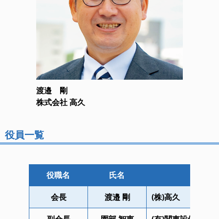
渡邉 剛
株式会社 高久
役員一覧
役職名
氏名
会長
渡邉 剛
(株)高久