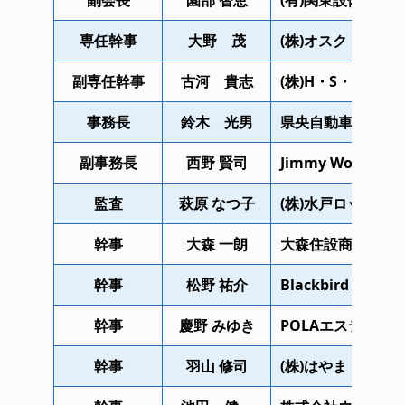
副会長
園部 智恵
(有)関東設備
専任幹事
大野 茂
(株)オスク
副専任幹事
古河 貴志
(株)H・S・K
事務長
鈴木 光男
県央自動車株式会
副事務長
西野 賢司
Jimmy Works
監査
萩原 なつ子
(株)水戸ロックセ
幹事
大森 一朗
大森住設商事(株)
幹事
松野 祐介
Blackbird FILM
幹事
慶野 みゆき
POLAエスティイ
幹事
羽山 修司
(株)はやま