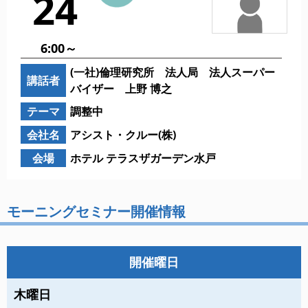
24
6:00～
(一社)倫理研究所 法人局 法人スーパー
講話者
バイザー 上野 博之
テーマ
調整中
会社名
アシスト・クルー(株)
会場
ホテル テラスザガーデン水戸
モーニングセミナー開催情報
開催曜日
木曜日