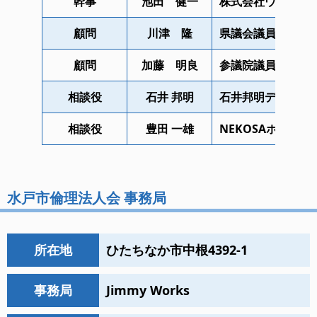
幹事
池田 健一
株式会社ウィズア
顧問
川津 隆
県議会議員
顧問
加藤 明良
参議院議員
相談役
石井 邦明
石井邦明デザイン
相談役
豊田 一雄
NEKOSAホールデ
水戸市倫理法人会 事務局
所在地
ひたちなか市中根4392-1
事務局
Jimmy Works