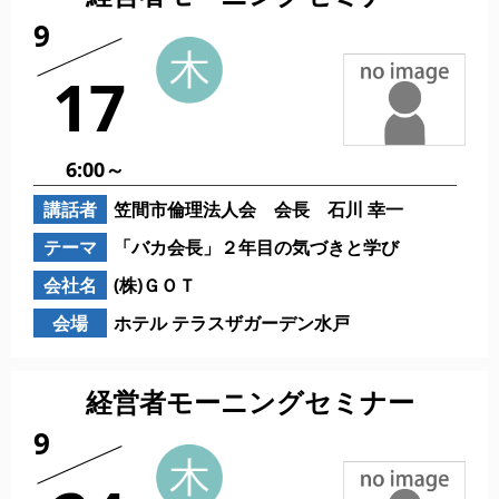
9
17
6:00～
講話者
笠間市倫理法人会 会長 石川 幸一
テーマ
「バカ会長」２年目の気づきと学び
会社名
(株)ＧＯＴ
会場
ホテル テラスザガーデン水戸
経営者モーニングセミナー
9