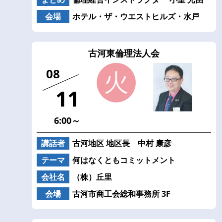
会場
ホテル・ザ・ウエストヒルズ・水戸
古河東倫理法人会
08
11
6:00～
講話者
古河地区 地区長 中村 康彦
テーマ
何はなくともコミットメント
会社名
（株）丘里
会場
古河市商工会総和事務所 3F