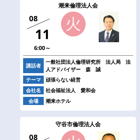
潮来倫理法人会
08
11
6:00～
一般社団法人倫理研究所 法人局 法
講話者
人アドバイザー 森 誠
テーマ
頑張らない経営
会社名
社会福祉法人 愛和会
会場
潮来ホテル
守谷市倫理法人会
08