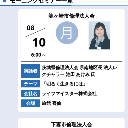
モーニングセミナー一覧
龍ヶ崎市倫理法人会
08
10
6:00～
茨城県倫理法人会 県南地区長 法人レ
講話者
クチャラー 池田 あけみ 氏
テーマ
「明るく生きるには」
会社名
ライフマイスター株式会社
会場
旅館 喜仙
下妻市倫理法人会