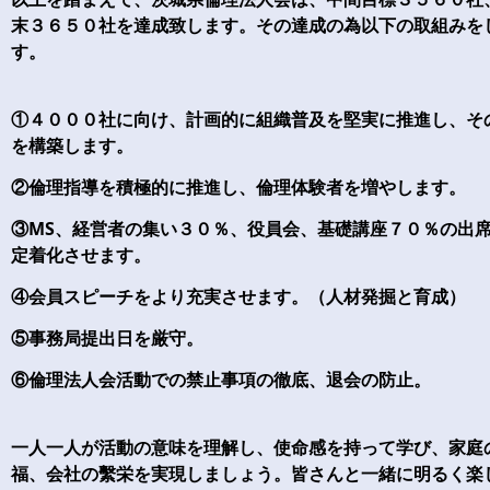
末３６５０社を達成致します。その達成の為以下の取組みを
す。
①４０００社に向け、計画的に組織普及を堅実に推進し、そ
を構築します。
②倫理指導を積極的に推進し、倫理体験者を増やします。
③MS、経営者の集い３０％、役員会、基礎講座７０％の出
定着化させます。
④会員スピーチをより充実させます。（人材発掘と育成）
⑤事務局提出日を厳守。
⑥倫理法人会活動での禁止事項の徹底、退会の防止。
一人一人が活動の意味を理解し、使命感を持って学び、家庭
福、会社の繫栄を実現しましょう。皆さんと一緒に明るく楽