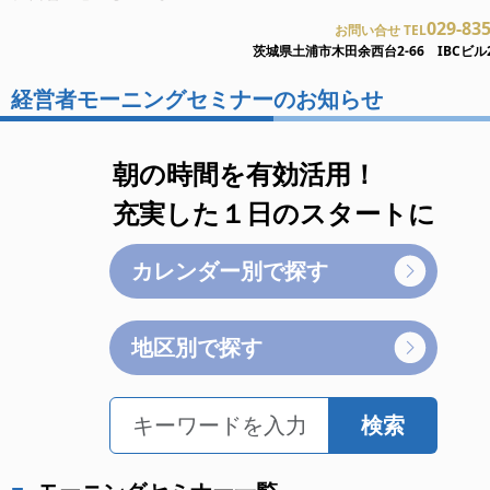
029-83
お問い合せ TEL
茨城県土浦市木田余西台2-66 IBCビル
経営者モーニングセミナーのお知らせ
朝の時間を有効活用！
充実した１日のスタートに
カレンダー別で探す
地区別で探す
検索