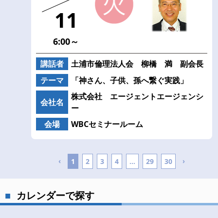
11
6:00～
講話者
土浦市倫理法人会 柳橋 満 副会長
テーマ
「神さん、子供、孫へ繋ぐ実践」
株式会社 エージェントエージェンシ
会社名
ー
会場
WBCセミナールーム
‹
›
1
2
3
4
...
29
30
カレンダーで探す