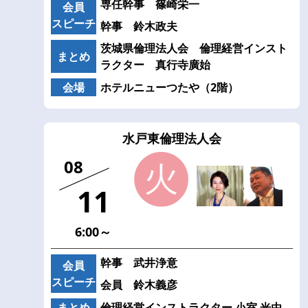
専任幹事 篠崎栄一
会員
スピーチ
幹事 鈴木政夫
茨城県倫理法人会 倫理経営インスト
まとめ
ラクター 真行寺廣始
会場
ホテルニューつたや（2階）
水戸東倫理法人会
08
11
6:00～
幹事 武井浄意
会員
スピーチ
会員 鈴木義彦
まとめ
倫理経営インストラクター 小室 光由