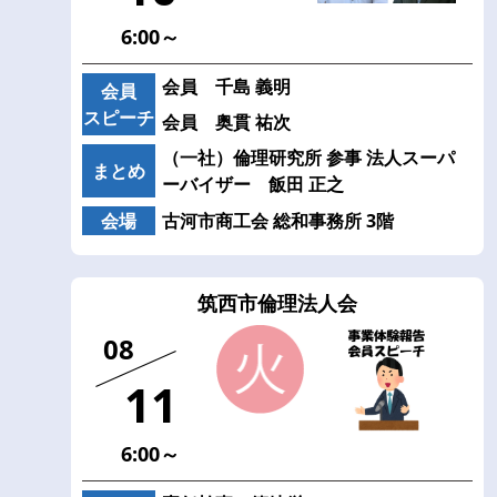
6:00～
会員 千島 義明
会員
スピーチ
会員 奥貫 祐次
（一社）倫理研究所 参事 法人スーパ
まとめ
ーバイザー 飯田 正之
会場
古河市商工会 総和事務所 3階
筑西市倫理法人会
08
11
6:00～