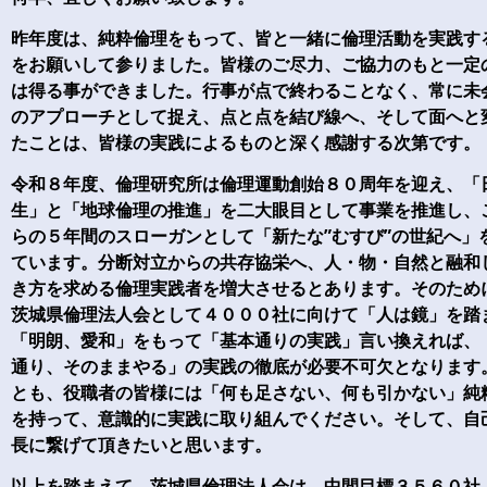
昨年度は、純粋倫理をもって、皆と一緒に倫理活動を実践す
をお願いして参りました。皆様のご尽力、ご協力のもと一定
は得る事ができました。行事が点で終わることなく、常に未
のアプローチとして捉え、点と点を結び線へ、そして面へと
たことは、皆様の実践によるものと深く感謝する次第です。
令和８年度、倫理研究所は倫理運動創始８０周年を迎え、「
生」と「地球倫理の推進」を二大眼目として事業を推進し、
らの５年間のスローガンとして「新たな”むすび”の世紀へ」
ています。分断対立からの共存協栄へ、人・物・自然と融和
き方を求める倫理実践者を増大させるとあります。そのため
茨城県倫理法人会として４０００社に向けて「人は鏡」を踏
「明朗、愛和」をもって「基本通りの実践」言い換えれば、
通り、そのままやる」の実践の徹底が必要不可欠となります
とも、役職者の皆様には「何も足さない、何も引かない」純
を持って、意識的に実践に取り組んでください。そして、自
長に繋げて頂きたいと思います。
以上を踏まえて、茨城県倫理法人会は、中間目標３５６０社