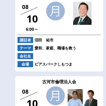
08
10
6:00～
講話者
沼田 祐市
テーマ
愛和、家庭、職場を救う
会社名
会場
ビアスパークしもつま
古河市倫理法人会
08
10