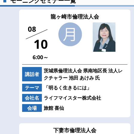
モーニングセミナー一覧
龍ヶ崎市倫理法人会
08
10
6:00～
茨城県倫理法人会 県南地区長 法人レ
講話者
クチャラー 池田 あけみ 氏
テーマ
「明るく生きるには」
会社名
ライフマイスター株式会社
会場
旅館 喜仙
下妻市倫理法人会