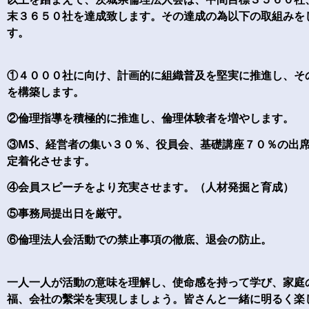
末３６５０社を達成致します。その達成の為以下の取組みを
す。
①４０００社に向け、計画的に組織普及を堅実に推進し、そ
を構築します。
②倫理指導を積極的に推進し、倫理体験者を増やします。
③MS、経営者の集い３０％、役員会、基礎講座７０％の出
定着化させます。
④会員スピーチをより充実させます。（人材発掘と育成）
⑤事務局提出日を厳守。
⑥倫理法人会活動での禁止事項の徹底、退会の防止。
一人一人が活動の意味を理解し、使命感を持って学び、家庭
福、会社の繫栄を実現しましょう。皆さんと一緒に明るく楽