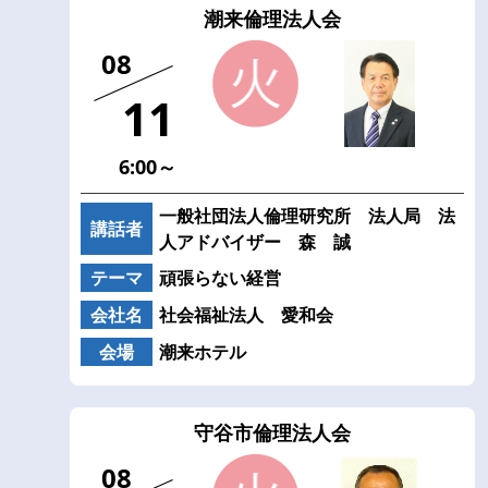
潮来倫理法人会
08
11
6:00～
一般社団法人倫理研究所 法人局 法
講話者
人アドバイザー 森 誠
テーマ
頑張らない経営
会社名
社会福祉法人 愛和会
会場
潮来ホテル
守谷市倫理法人会
08