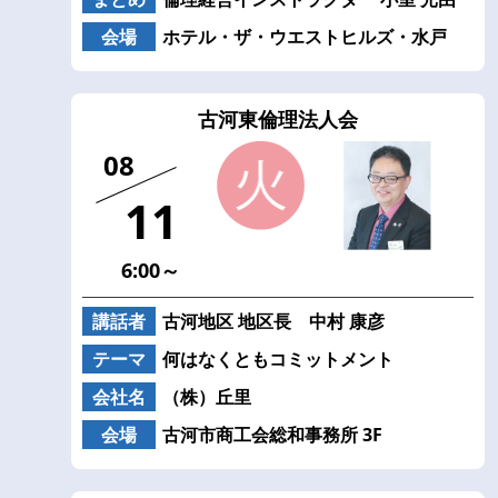
会場
ホテル・ザ・ウエストヒルズ・水戸
古河東倫理法人会
08
11
6:00～
講話者
古河地区 地区長 中村 康彦
テーマ
何はなくともコミットメント
会社名
（株）丘里
会場
古河市商工会総和事務所 3F