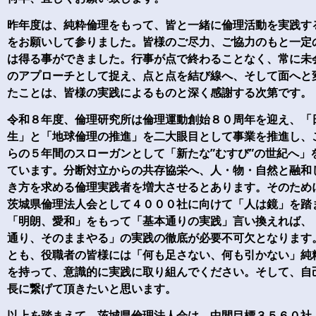
昨年度は、純粋倫理をもって、皆と一緒に倫理活動を実践す
をお願いして参りました。皆様のご尽力、ご協力のもと一定
は得る事ができました。行事が点で終わることなく、常に未
のアプローチとして捉え、点と点を結び線へ、そして面へと
たことは、皆様の実践によるものと深く感謝する次第です。
令和８年度、倫理研究所は倫理運動創始８０周年を迎え、「
生」と「地球倫理の推進」を二大眼目として事業を推進し、
らの５年間のスローガンとして「新たな”むすび”の世紀へ」
ています。分断対立からの共存協栄へ、人・物・自然と融和
き方を求める倫理実践者を増大させるとあります。そのため
茨城県倫理法人会として４０００社に向けて「人は鏡」を踏
「明朗、愛和」をもって「基本通りの実践」言い換えれば、
通り、そのままやる」の実践の徹底が必要不可欠となります
とも、役職者の皆様には「何も足さない、何も引かない」純
を持って、意識的に実践に取り組んでください。そして、自
長に繋げて頂きたいと思います。
以上を踏まえて、茨城県倫理法人会は、中間目標３５６０社