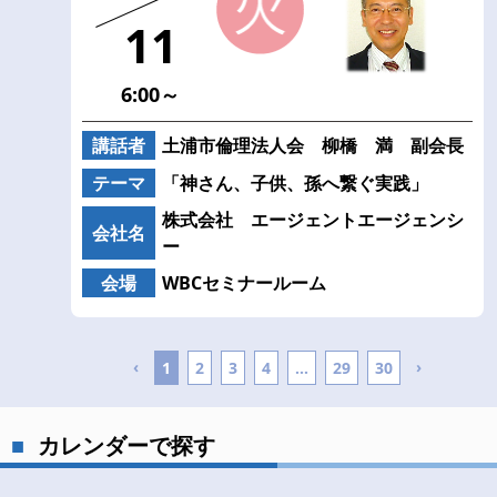
11
6:00～
講話者
土浦市倫理法人会 柳橋 満 副会長
テーマ
「神さん、子供、孫へ繋ぐ実践」
株式会社 エージェントエージェンシ
会社名
ー
会場
WBCセミナールーム
‹
›
1
2
3
4
...
29
30
カレンダーで探す