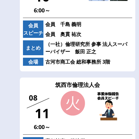
6:00～
会員 千島 義明
会員
スピーチ
会員 奥貫 祐次
（一社）倫理研究所 参事 法人スーパ
まとめ
ーバイザー 飯田 正之
会場
古河市商工会 総和事務所 3階
筑西市倫理法人会
08
11
6:00～