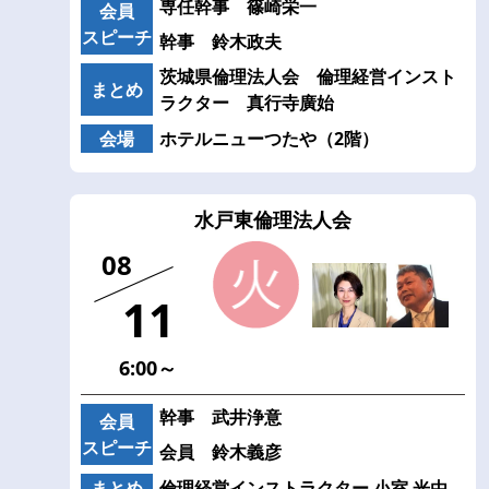
専任幹事 篠崎栄一
会員
スピーチ
幹事 鈴木政夫
茨城県倫理法人会 倫理経営インスト
まとめ
ラクター 真行寺廣始
会場
ホテルニューつたや（2階）
水戸東倫理法人会
08
11
6:00～
幹事 武井浄意
会員
スピーチ
会員 鈴木義彦
まとめ
倫理経営インストラクター 小室 光由