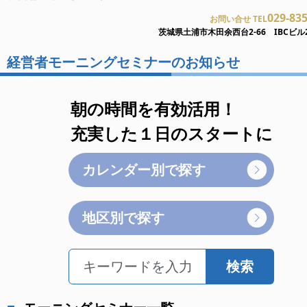
029-83
お問い合せ TEL
茨城県土浦市木田余西台2-66 IBCビル
経営者モーニングセミナーのお知らせ
朝の時間を有効活用！
充実した１日のスタートに
カレンダー別で探す
地区別で探す
検索