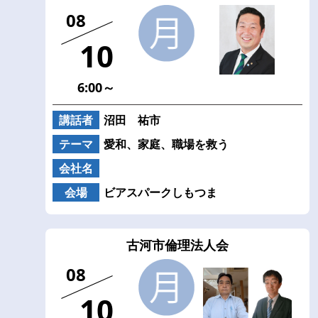
08
10
6:00～
講話者
沼田 祐市
テーマ
愛和、家庭、職場を救う
会社名
会場
ビアスパークしもつま
古河市倫理法人会
08
10