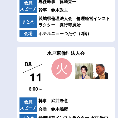
専任幹事 篠崎栄一
会員
スピーチ
幹事 鈴木政夫
茨城県倫理法人会 倫理経営インスト
まとめ
ラクター 真行寺廣始
会場
ホテルニューつたや（2階）
水戸東倫理法人会
08
11
6:00～
幹事 武井浄意
会員
スピーチ
会員 鈴木義彦
まとめ
倫理経営インストラクター 小室 光由