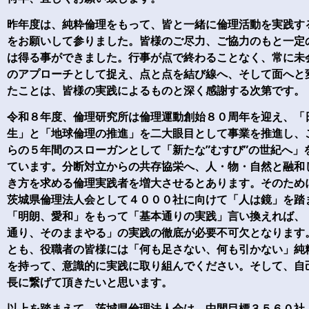
昨年度は、純粋倫理をもって、皆と一緒に倫理活動を実践す
をお願いして参りました。皆様のご尽力、ご協力のもと一定
は得る事ができました。行事が点で終わることなく、常に未
のアプローチとして捉え、点と点を結び線へ、そして面へと
たことは、皆様の実践によるものと深く感謝する次第です。
令和８年度、倫理研究所は倫理運動創始８０周年を迎え、「
生」と「地球倫理の推進」を二大眼目として事業を推進し、
らの５年間のスローガンとして「新たな”むすび”の世紀へ」
ています。分断対立からの共存協栄へ、人・物・自然と融和
き方を求める倫理実践者を増大させるとあります。そのため
茨城県倫理法人会として４０００社に向けて「人は鏡」を踏
「明朗、愛和」をもって「基本通りの実践」言い換えれば、
通り、そのままやる」の実践の徹底が必要不可欠となります
とも、役職者の皆様には「何も足さない、何も引かない」純
を持って、意識的に実践に取り組んでください。そして、自
長に繋げて頂きたいと思います。
以上を踏まえて、茨城県倫理法人会は、中間目標３５６０社