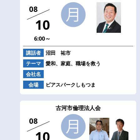
08
10
6:00～
講話者
沼田 祐市
テーマ
愛和、家庭、職場を救う
会社名
会場
ビアスパークしもつま
古河市倫理法人会
08
10