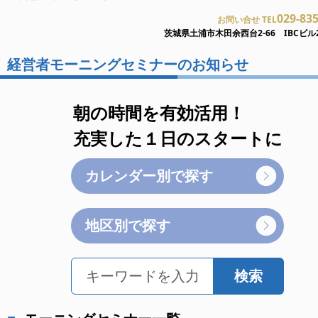
029-83
お問い合せ TEL
茨城県土浦市木田余西台2-66 IBCビル
経営者モーニングセミナーのお知らせ
朝の時間を有効活用！
充実した１日のスタートに
カレンダー別で探す
地区別で探す
検索