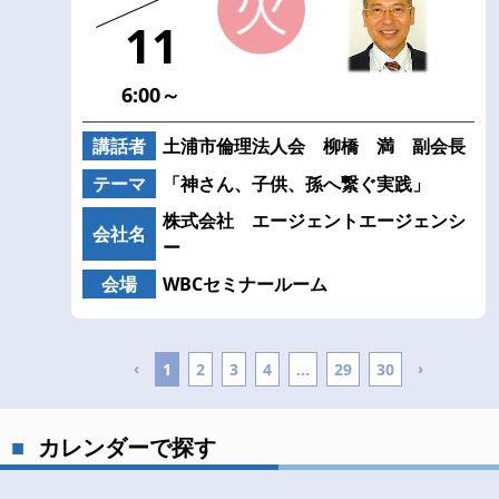
11
6:00～
講話者
土浦市倫理法人会 柳橋 満 副会長
テーマ
「神さん、子供、孫へ繋ぐ実践」
株式会社 エージェントエージェンシ
会社名
ー
会場
WBCセミナールーム
‹
›
1
2
3
4
...
29
30
カレンダーで探す