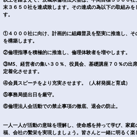
末３６５０社を達成致します。その達成の為以下の取組みを
す。
①４０００社に向け、計画的に組織普及を堅実に推進し、そ
を構築します。
②倫理指導を積極的に推進し、倫理体験者を増やします。
③MS、経営者の集い３０％、役員会、基礎講座７０％の出
定着化させます。
④会員スピーチをより充実させます。（人材発掘と育成）
⑤事務局提出日を厳守。
⑥倫理法人会活動での禁止事項の徹底、退会の防止。
一人一人が活動の意味を理解し、使命感を持って学び、家庭
福、会社の繫栄を実現しましょう。皆さんと一緒に明るく楽