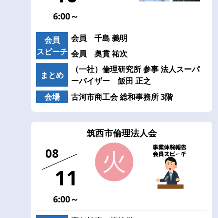
6:00～
会員 千島 義明
会員
スピーチ
会員 奥貫 祐次
（一社）倫理研究所 参事 法人スーパ
まとめ
ーバイザー 飯田 正之
会場
古河市商工会 総和事務所 3階
筑西市倫理法人会
08
11
6:00～