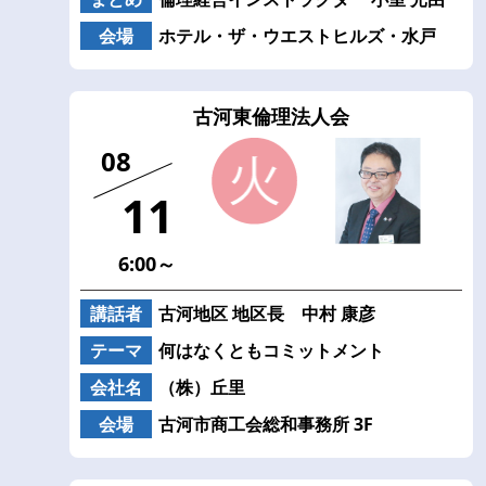
会場
ホテル・ザ・ウエストヒルズ・水戸
古河東倫理法人会
08
11
6:00～
講話者
古河地区 地区長 中村 康彦
テーマ
何はなくともコミットメント
会社名
（株）丘里
会場
古河市商工会総和事務所 3F