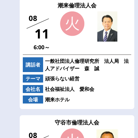
潮来倫理法人会
08
11
6:00～
一般社団法人倫理研究所 法人局 法
講話者
人アドバイザー 森 誠
テーマ
頑張らない経営
会社名
社会福祉法人 愛和会
会場
潮来ホテル
守谷市倫理法人会
08