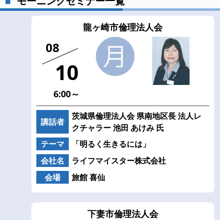
モーニングセミナー一覧
龍ヶ崎市倫理法人会
08
10
6:00～
茨城県倫理法人会 県南地区長 法人レ
講話者
クチャラー 池田 あけみ 氏
テーマ
「明るく生きるには」
会社名
ライフマイスター株式会社
会場
旅館 喜仙
下妻市倫理法人会