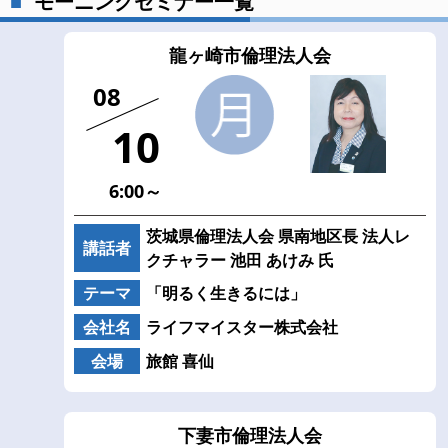
モーニングセミナー一覧
龍ヶ崎市倫理法人会
08
10
6:00～
茨城県倫理法人会 県南地区長 法人レ
講話者
クチャラー 池田 あけみ 氏
テーマ
「明るく生きるには」
会社名
ライフマイスター株式会社
会場
旅館 喜仙
下妻市倫理法人会