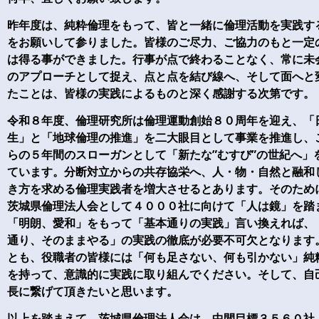
昨年度は、純粋倫理をもって、皆と一緒に倫理活動を実践す
をお願いして参りました。皆様のご尽力、ご協力のもと一定
は得る事ができました。行事が点で終わることなく、常に未
のアプローチとして捉え、点と点を結び線へ、そして面へと
たことは、皆様の実践によるものと深く感謝する次第です。
令和８年度、倫理研究所は倫理運動創始８０周年を迎え、「
生」と「地球倫理の推進」を二大眼目として事業を推進し、
らの５年間のスローガンとして「新たな”むすび”の世紀へ」
ています。分断対立からの共存協栄へ、人・物・自然と融和
き方を求める倫理実践者を増大させるとあります。そのため
茨城県倫理法人会として４０００社に向けて「人は鏡」を踏
「明朗、愛和」をもって「基本通りの実践」言い換えれば、
通り、そのままやる」の実践の徹底が必要不可欠となります
とも、役職者の皆様には「何も足さない、何も引かない」純
を持って、意識的に実践に取り組んでください。そして、自
長に繋げて頂きたいと思います。
以上を踏まえて、茨城県倫理法人会は、中間目標３５６０社