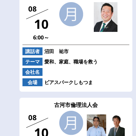
08
10
6:00～
講話者
沼田 祐市
テーマ
愛和、家庭、職場を救う
会社名
会場
ビアスパークしもつま
古河市倫理法人会
08
10