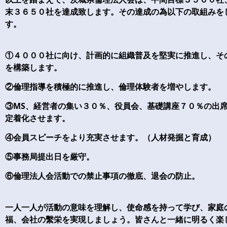
末３６５０社を達成致します。その達成の為以下の取組みを
す。
①４０００社に向け、計画的に組織普及を堅実に推進し、そ
を構築します。
②倫理指導を積極的に推進し、倫理体験者を増やします。
③MS、経営者の集い３０％、役員会、基礎講座７０％の出
定着化させます。
④会員スピーチをより充実させます。（人材発掘と育成）
⑤事務局提出日を厳守。
⑥倫理法人会活動での禁止事項の徹底、退会の防止。
一人一人が活動の意味を理解し、使命感を持って学び、家庭
福、会社の繫栄を実現しましょう。皆さんと一緒に明るく楽