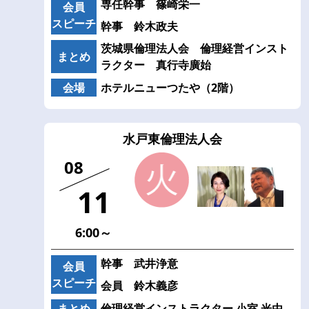
専任幹事 篠崎栄一
会員
スピーチ
幹事 鈴木政夫
茨城県倫理法人会 倫理経営インスト
まとめ
ラクター 真行寺廣始
会場
ホテルニューつたや（2階）
水戸東倫理法人会
08
11
6:00～
幹事 武井浄意
会員
スピーチ
会員 鈴木義彦
まとめ
倫理経営インストラクター 小室 光由