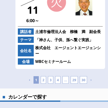
11
6:00～
講話者
土浦市倫理法人会 柳橋 満 副会長
テーマ
「神さん、子供、孫へ繋ぐ実践」
株式会社 エージェントエージェンシ
会社名
ー
会場
WBCセミナールーム
‹
›
1
2
3
4
...
29
30
カレンダーで探す