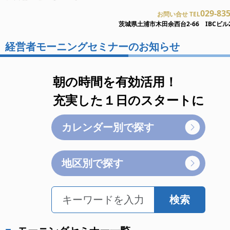
029-83
お問い合せ TEL
茨城県土浦市木田余西台2-66 IBCビル
経営者モーニングセミナーのお知らせ
朝の時間を有効活用！
充実した１日のスタートに
カレンダー別で探す
地区別で探す
検索