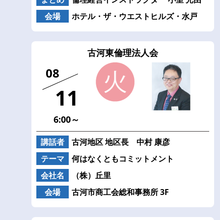
会場
ホテル・ザ・ウエストヒルズ・水戸
古河東倫理法人会
08
11
6:00～
講話者
古河地区 地区長 中村 康彦
テーマ
何はなくともコミットメント
会社名
（株）丘里
会場
古河市商工会総和事務所 3F