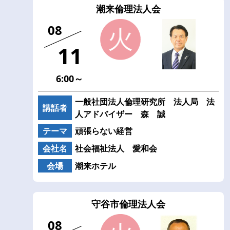
潮来倫理法人会
08
11
6:00～
一般社団法人倫理研究所 法人局 法
講話者
人アドバイザー 森 誠
テーマ
頑張らない経営
会社名
社会福祉法人 愛和会
会場
潮来ホテル
守谷市倫理法人会
08