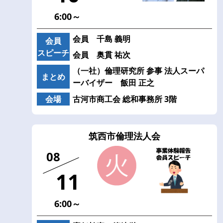
6:00～
会員 千島 義明
会員
スピーチ
会員 奥貫 祐次
（一社）倫理研究所 参事 法人スーパ
まとめ
ーバイザー 飯田 正之
会場
古河市商工会 総和事務所 3階
筑西市倫理法人会
08
11
6:00～